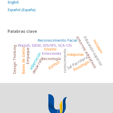
English
Español (España)
Palabras clave
Educación superior
entornos educativos
Reconocimiento Facial
inclusión
Wazuh, SIEM, IDS/IPS, SCA-CIS
Design Thinking
Diseño
Bases de Datos
Empaque
conocimiento
Emociones
adaptaciòn
máquinas
Sal Parrillera
tecnología
desarrollo
Psicologia
python