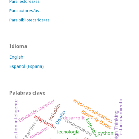
Para lectores/as
Para autores/as
Para bibliotecarios/as
Idioma
English
Español (España)
Palabras clave
entornos educativos
Educación superior
estacionamiento
gestion inteligente
inclusión
Bases de Datos
Diseño
Design Thinking
adaptaciòn
desarrollo
conocimiento
Empaque
Sal Parrillera
máquinas
tecnología
python