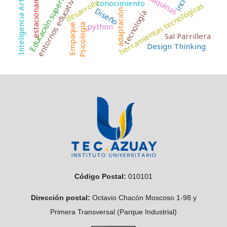
estacionamiento
Inteligencia Artificial
Educación superior
entornos educativos
máquinas
desarrollo
conocimiento
herramientas tecnológicas
Diseño
adaptaciòn
tecnología
python
Psicologia
Empaque
Sal Parrillera
Design Thinking
Código Postal:
010101
Dirección postal:
Octavio Chacón Moscoso 1-98 y
Primera Transversal (Parque Industrial)